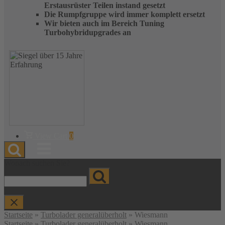
Erstausrüster Teilen instand gesetzt
Die Rumpfgruppe wird immer komplett ersetzt
Wir bieten auch im Bereich Tuning
Turbohybridupgrades an
Warenkorb
View Cart
0
anzeigen
Menu
Wonach suchen Sie?
Startseite
»
Turbolader generalüberholt
»
Wiesmann
Startseite
»
Turbolader generalüberholt
» Wiesmann