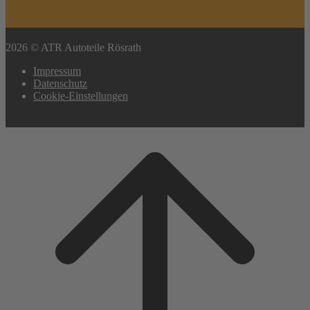
2026 © ATR Autoteile Rösrath
Impressum
Datenschutz
Cookie-Einstellungen
Scroll
to
top