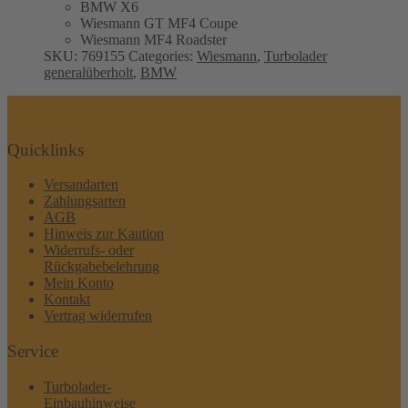
BMW X6
Wiesmann GT MF4 Coupe
Wiesmann MF4 Roadster
SKU:
769155
Categories:
Wiesmann
,
Turbolader
generalüberholt
,
BMW
Quicklinks
Versandarten
Zahlungsarten
AGB
Hinweis zur Kaution
Widerrufs- oder
Rückgabebelehrung
Mein Konto
Kontakt
Vertrag widerrufen
Service
Turbolader-
Einbauhinweise