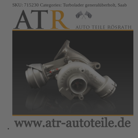
SKU:
715230
Categories:
Turbolader generalüberholt
,
Saab