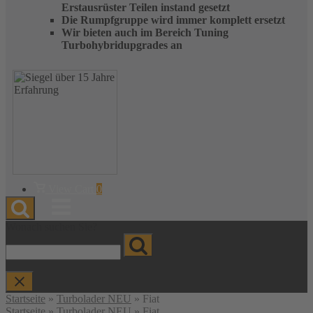
Erstausrüster Teilen instand gesetzt
Die Rumpfgruppe wird immer komplett ersetzt
Wir bieten auch im Bereich Tuning
Turbohybridupgrades an
Warenkorb
View Cart
0
anzeigen
Menu
Wonach suchen Sie?
Startseite
»
Turbolader NEU
»
Fiat
Startseite
»
Turbolader NEU
» Fiat