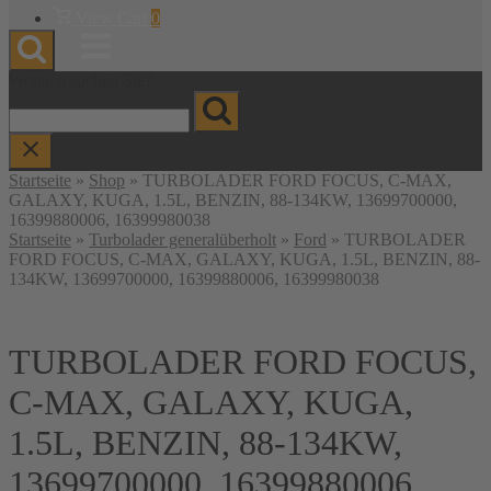
Warenkorb
View Cart
0
anzeigen
Menu
Wonach suchen Sie?
Startseite
»
Shop
»
TURBOLADER FORD FOCUS, C-MAX,
GALAXY, KUGA, 1.5L, BENZIN, 88-134KW, 13699700000,
16399880006, 16399980038
Startseite
»
Turbolader generalüberholt
»
Ford
» TURBOLADER
FORD FOCUS, C-MAX, GALAXY, KUGA, 1.5L, BENZIN, 88-
134KW, 13699700000, 16399880006, 16399980038
TURBOLADER FORD FOCUS,
C-MAX, GALAXY, KUGA,
1.5L, BENZIN, 88-134KW,
13699700000, 16399880006,