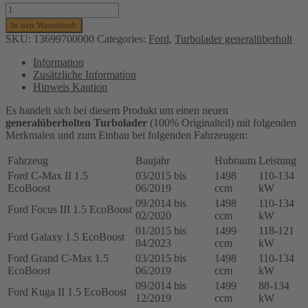
TURBOLADER
FORD
In den Warenkorb
FOCUS,
SKU:
13699700000
Categories:
Ford
,
Turbolader generalüberholt
C-
MAX,
Information
GALAXY,
Zusätzliche Information
KUGA,
Hinweis Kaution
1.5L,
BENZIN,
Es handelt sich bei diesem Produkt um einen neuen
88-
generalüberholten Turbolader
(100% Originalteil) mit folgenden
134KW,
Merkmalen und zum Einbau bei folgenden Fahrzeugen:
13699700000,
16399880006,
Fahrzeug
Baujahr
Hubraum
Leistung
16399980038
Ford C-Max II 1.5
03/2015 bis
1498
110-134
Menge
EcoBoost
06/2019
ccm
kW
09/2014 bis
1498
110-134
Ford Focus III 1.5 EcoBoost
02/2020
ccm
kW
01/2015 bis
1499
118-121
Ford Galaxy 1.5 EcoBoost
04/2023
ccm
kW
Ford Grand C-Max 1.5
03/2015 bis
1498
110-134
EcoBoost
06/2019
ccm
kW
09/2014 bis
1499
88-134
Ford Kuga II 1.5 EcoBoost
12/2019
ccm
kW