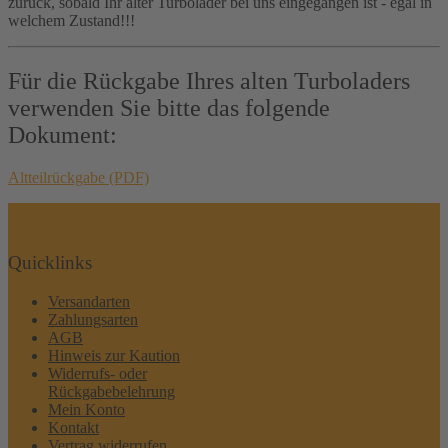
zurück, sobald Ihr alter Turbolader bei uns eingegangen ist - egal in
welchem Zustand!!!
Für die Rückgabe Ihres alten Turboladers
verwenden Sie bitte das folgende
Dokument:
Altteilrückgabe (PDF)
Quicklinks
Versandarten
Zahlungsarten
AGB
Hinweis zur Kaution
Widerrufs- oder
Rückgabebelehrung
Mein Konto
Kontakt
Vertrag widerrufen