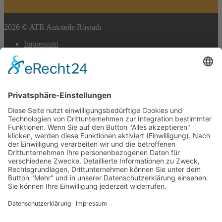
2026 © ATR Autoteile Rösrath
Impressum
Datenschutz
Cookie-Einstellungen
Scroll
to
top