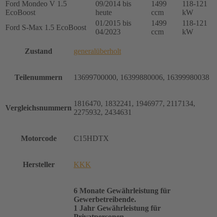
Ford Mondeo V 1.5
09/2014 bis
1499
118-121
EcoBoost
heute
ccm
kW
01/2015 bis
1499
118-121
Ford S-Max 1.5 EcoBoost
04/2023
ccm
kW
Zustand
generalüberholt
Teilenummern
13699700000, 16399880006, 16399980038
1816470, 1832241, 1946977, 2117134,
Vergleichsnummern
2275932, 2434631
Motorcode
C15HDTX
Hersteller
KKK
6 Monate Gewährleistung für
Gewerbetreibende.
1 Jahr Gewährleistung für
Privatpersonen.