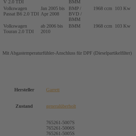
V 2.0 TDI
BMM
Volkswagen
Jan 2005 bis
BMP /
1968 ccm
103 Kw
Passat B6 2.0 TDI
Apr 2008
BVD /
BMM
Volkswagen
ab 2006 bis
BMM
1968 ccm
103 Kw
Touran 2.0 TDI
2010
Mit Abgastemperaturfühler-Anschluss für DPF (Dieselpartikelfilter)
Hersteller
Garrett
Zustand
generalüberholt
765261-5007S
765261-5006S
765261-5005S