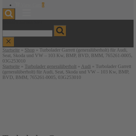
Warenkorb
View Cart
0
anzeigen
Menu
Wonach suchen Sie?
Startseite
»
Shop
»
Turbolader Garrett (generalüberholt) für Audi,
Seat, Skoda und VW – 103 Kw, BMP, BVD, BMM, 765261-0005,
03G253010
Startseite
»
Turbolader generalüberholt
»
Audi
» Turbolader Garrett
(generalüberholt) für Audi, Seat, Skoda und VW – 103 Kw, BMP,
BVD, BMM, 765261-0005, 03G253010