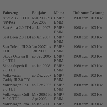
BMM,
765261-
0005,
Fahrzeug
Baujahr
Motor
Hubraum
Leistung
03G253010
Audi A3 2.0 TDI
Mai 2003 bis
BMP /
1968 ccm
103 Kw
Menge
(8P/PA)
Apr 2008
BMM
Seat Altea 2.0 TDI
ab Jan 2007
BMP /
1968 ccm
103 Kw
BMM
Seat Leon 2.0 TDI
ab Jan 2007
BMP /
1968 ccm
103 Kw
BMM
Seat Toledo III 2.0
Jan 2007 bis
BMP /
1968 ccm
103 Kw
TDI
Jan 2009
BMM
Skoda Octavia II
ab Sep 2005
BMP /
1968 ccm
103 Kw
2.0 TDI
BMM
Skoda Superb II
ab Jan 2008
BMP /
1968 ccm
103 Kw
2.0 TDI
BMM
Volkswagen
ab Dez 2007
BMP /
1968 ccm
103 Kw
Caddy III 2.0 TDI
BMM
Volkswagen Eos
ab Dez 2006
BMP /
1968 ccm
103 Kw
2.0 TDI
BMM
Volkswagen Golf
Mrz 2003 bis
BMP /
1968 ccm
103 Kw
V 2.0 TDI
Apr 2008
BMM
Volkswagen Jetta
ab Jan 2006
BMP /
1968 ccm
103 Kw