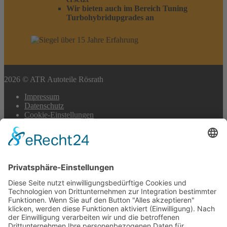
Wir bieten auch im Bereich Tuning
Turbohybridupgrades an
2026 © ATR Autoteile Rösrath
Impressum
Datenschutz
Cookie-Einstellungen
Scroll
to
top