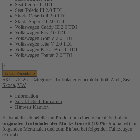
Seat Leon 2.0 TDI
Seat Toledo III 2.0 TDI
Skoda Octavia II 2.0 TDI
Skoda Superb II 2.0 TDI
Volkswagen Caddy III 2.0 TDI
Volkswagen Eos 2.0 TDI
Volkswagen Golf V 2.0 TDI
Volkswagen Jetta V 2.0 TDI
Volkswagen Passat B6 2.0 TDI
Volkswagen Touran 2.0 TDI
Turbolader
Garrett
In den Warenkorb
(generalüberholt)
SKU:
765261
Categories:
Turbolader generalüberholt
,
Audi
,
Seat
,
für
Skoda
,
VW
Audi,
Seat,
Information
Skoda
Zusätzliche Information
und
Hinweis Kaution
VW
-
Es handelt sich bei diesem Produkt um einen generalüberholten
103
originalen Turbolader der Marke Garrett
(100% Originalteil) mit
Kw,
folgenden Merkmalen und zum Einbau bei folgenden Fahrzeugen
BMP,
(Euro4):
BVD,