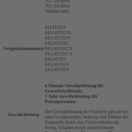
701729-0009
701729-0010
706680-0001
45145701J
045145701JX
045145701JV
045145701C
Vergleichsnummern
045145701CX
045145701CV
045145701
045145701X
045145701V
6 Monate Gewährleistung für
Gewerbetreibende.
1 Jahr Gewährleistung für
Privatpersonen.
Die Gewährleistung der Funktion gilt nur bei
Gewährleistung
einer fachgerechten Nutzung und Einbau des
Ersatzteils durch eine Fachwerkstatt mit
Beleg. Schäden durch unzureichende