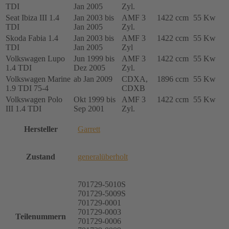
TDI
Jan 2005
Zyl.
Seat Ibiza III 1.4
Jan 2003 bis
AMF 3
1422 ccm
55 Kw
TDI
Jan 2005
Zyl.
Skoda Fabia 1.4
Jan 2003 bis
AMF 3
1422 ccm
55 Kw
TDI
Jan 2005
Zyl
Volkswagen Lupo
Jun 1999 bis
AMF 3
1422 ccm
55 Kw
1.4 TDI
Dez 2005
Zyl.
Volkswagen Marine
ab Jan 2009
CDXA,
1896 ccm
55 Kw
1.9 TDI 75-4
CDXB
Volkswagen Polo
Okt 1999 bis
AMF 3
1422 ccm
55 Kw
III 1.4 TDI
Sep 2001
Zyl.
Hersteller
Garrett
Zustand
generalüberholt
701729-5010S
701729-5009S
701729-0001
701729-0003
Teilenummern
701729-0006