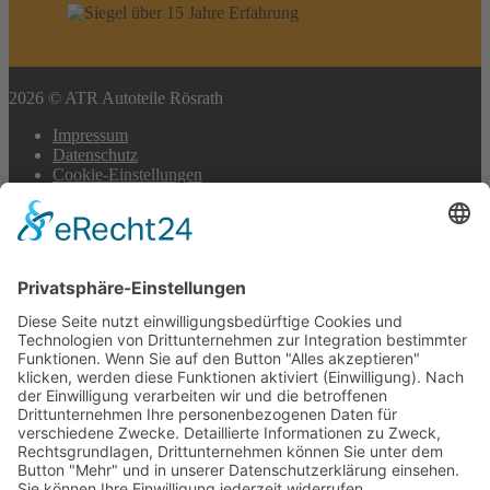
2026 © ATR Autoteile Rösrath
Impressum
Datenschutz
Cookie-Einstellungen
Scroll
to
top