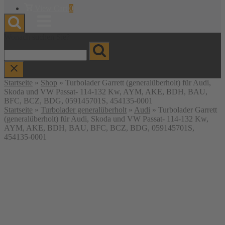
Warenkorb
View Cart
0
anzeigen
Menu
Wonach suchen Sie?
Startseite
»
Shop
»
Turbolader Garrett (generalüberholt) für Audi,
Skoda und VW Passat- 114-132 Kw, AYM, AKE, BDH, BAU,
BFC, BCZ, BDG, 059145701S, 454135-0001
Startseite
»
Turbolader generalüberholt
»
Audi
» Turbolader Garrett
(generalüberholt) für Audi, Skoda und VW Passat- 114-132 Kw,
AYM, AKE, BDH, BAU, BFC, BCZ, BDG, 059145701S,
454135-0001