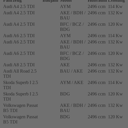
Fahrzeug
Baujahr
Motor
Hubraum
Leistung
BFC,
Audi A4 2.5 TDI
AYM
2496 ccm
114 Kw
BCZ,
Audi A4 2.5 TDI
AKE / BDH /
2496 ccm
132 Kw
BDG,
BAU
059145701S,
Audi A4 2.5 TDI
BFC / BCZ /
2496 ccm
120 Kw
454135-
BDG
0001
Menge
Audi A6 2.5 TDI
AYM
2496 ccm
114 Kw
Audi A6 2.5 TDI
AKE / BDH /
2496 ccm
132 Kw
BAU
Audi A6 2.5 TDI
BFC / BCZ /
2496 ccm
120 Kw
BDG
Audi A8 2.5 TDI
AKE
2496 ccm
132 Kw
Audi All Road 2.5
BAU / AKE
2496 ccm
132 Kw
TDI
Skoda Superb I 2.5
AYM / AKE
2496 ccm
114 Kw
TDI
Skoda Superb I 2.5
BDG
2496 ccm
120 Kw
TDI
Volkswagen Passat
AKE / BDH /
2496 ccm
132 Kw
B5 TDI
BAU
Volkswagen Passat
BDG
2496 ccm
120 Kw
B5 TDI