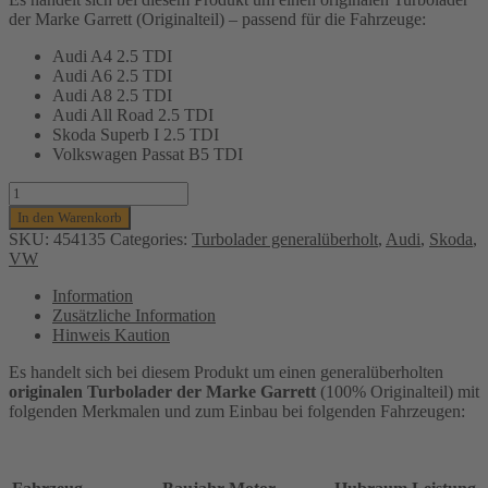
der Marke Garrett (Originalteil) – passend für die Fahrzeuge:
Audi A4 2.5 TDI
Audi A6 2.5 TDI
Audi A8 2.5 TDI
Audi All Road 2.5 TDI
Skoda Superb I 2.5 TDI
Volkswagen Passat B5 TDI
Turbolader
Garrett
In den Warenkorb
(generalüberholt)
SKU:
454135
Categories:
Turbolader generalüberholt
,
Audi
,
Skoda
,
für
VW
Audi,
Skoda
Information
und
Zusätzliche Information
VW
Hinweis Kaution
Passat-
114-
Es handelt sich bei diesem Produkt um einen generalüberholten
132
originalen Turbolader der Marke Garrett
(100% Originalteil) mit
Kw,
folgenden Merkmalen und zum Einbau bei folgenden Fahrzeugen:
AYM,
AKE,
BDH,
BAU,