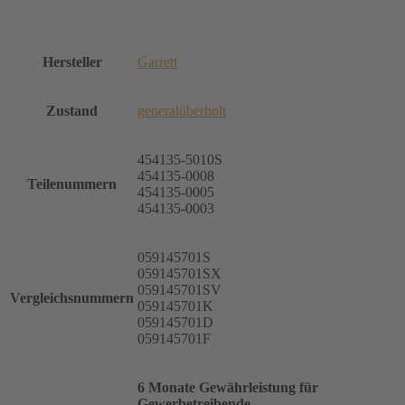
Hersteller
Garrett
Zustand
generalüberholt
454135-5010S
454135-0008
Teilenummern
454135-0005
454135-0003
059145701S
059145701SX
059145701SV
Vergleichsnummern
059145701K
059145701D
059145701F
6 Monate Gewährleistung für
Gewerbetreibende.