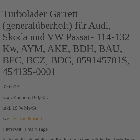
Turbolader Garrett
(generalüberholt) für Audi,
Skoda und VW Passat- 114-132
Kw, AYM, AKE, BDH, BAU,
BFC, BCZ, BDG, 059145701S,
454135-0001
339,00
€
zzgl. Kaution:
100,00
€
inkl. 19 % MwSt.
zzgl.
Versandkosten
Lieferzeit:
3 bis 4 Tage
Es handelt sich bei diesem Produkt um einen originalen Turbolader