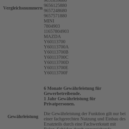
9651839880
9656125880
Vergleichsnummern
9657248680
9657571880
MINI
7804903
11657804903
MAZDA
Y60113700
Y60113700A
Y60113700B
Y60113700C
Y60113700D
Y60113700E
Y60113700F
6 Monate Gewährleistung für
Gewerbetreibende.
1 Jahr Gewährleistung für
Privatpersonen.
Die Gewährleistung der Funktion gilt nur bei
Gewährleistung
einer fachgerechten Nutzung und Einbau des
Ersatzteils durch eine Fachwerkstatt mit