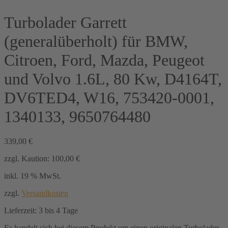
Turbolader Garrett
(generalüberholt) für BMW,
Citroen, Ford, Mazda, Peugeot
und Volvo 1.6L, 80 Kw, D4164T,
DV6TED4, W16, 753420-0001,
1340133, 9650764480
339,00
€
zzgl. Kaution:
100,00
€
inkl. 19 % MwSt.
zzgl.
Versandkosten
Lieferzeit:
3 bis 4 Tage
Es handelt sich bei diesem Produkt um einen originalen Turbolader