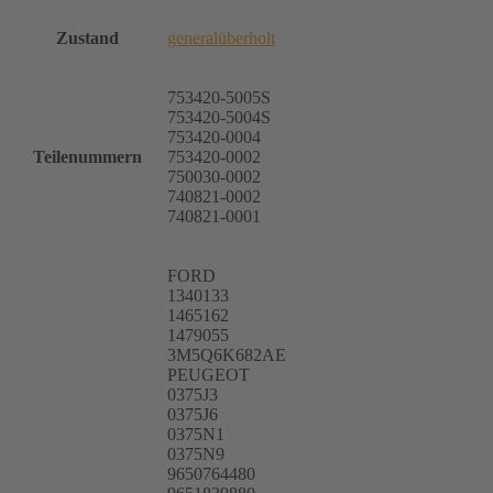
Zustand
generalüberholt
753420-5005S
753420-5004S
753420-0004
Teilenummern
753420-0002
750030-0002
740821-0002
740821-0001
FORD
1340133
1465162
1479055
3M5Q6K682AE
PEUGEOT
0375J3
0375J6
0375N1
0375N9
9650764480