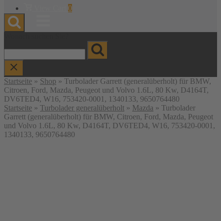
Warenkorb
View Cart
0
anzeigen
Menu
Wonach suchen Sie?
Startseite
»
Shop
»
Turbolader Garrett (generalüberholt) für BMW,
Citroen, Ford, Mazda, Peugeot und Volvo 1.6L, 80 Kw, D4164T,
DV6TED4, W16, 753420-0001, 1340133, 9650764480
Startseite
»
Turbolader generalüberholt
»
Mazda
» Turbolader
Garrett (generalüberholt) für BMW, Citroen, Ford, Mazda, Peugeot
und Volvo 1.6L, 80 Kw, D4164T, DV6TED4, W16, 753420-0001,
1340133, 9650764480