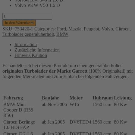
Volvo-PKW V50 1.6 D
Turbolader
Garrett
In den Warenkorb
(generalüberholt)
SKU:
753420-1
Categories:
Ford
,
Mazda
,
Peugeot
,
Volvo
,
Citroen
,
für
Turbolader generalüberholt
,
BMW
BMW,
Citroen,
Information
Ford,
Zusätzliche Information
Mazda,
Hinweis Kaution
Peugeot
und
Es handelt sich bei diesem Produkt um einen generalüberholten
Volvo
originalen Turbolader der Marke Garrett
(100% Originalteil) mit
1.6L,
folgenden Merkmalen und zum Einbau bei folgenden Fahrzeugen:
80
Kw,
D4164T,
DV6TED4,
Fahrzeug
Baujahr
Motor
Hubraum
Leistung
W16,
BMW Mini
ab Nov 2006
W16
1560 ccm
80 Kw
753420-
Cooper D (R55
0001,
R56)
1340133,
Citroen Berlingo
ab Jan 2005
DV6TED4
1560 ccm
80 Kw
9650764480
1.6 HDi FAP
Menge
Citroen C 2 1.6
ab Jan 2005
DV6TED4
1560 ccm
80 Kw