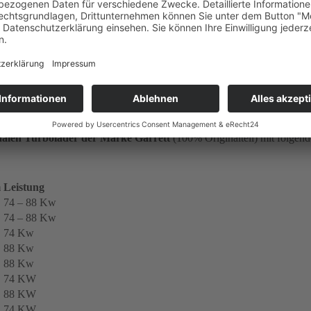
nalen Turbolader der Marke Garrett
(100% Originalteil) mit folge
m
Leistung
74 – 88 Kw
74 – 88 Kw
74 Kw
88 Kw
88 Kw
74 KW
88 KW
74 KW