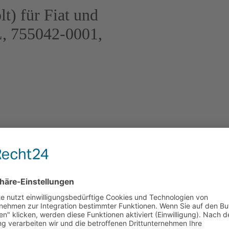
t) für Fiat und
, 755042-0001,
 Marke Garrett (Originalteil) –