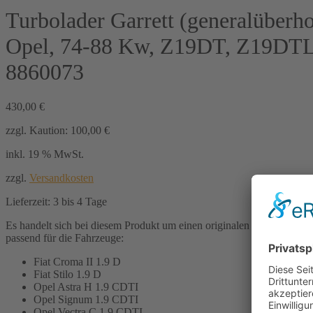
Turbolader Garrett (generalüberhol
Opel, 74-88 Kw, Z19DT, Z19DTL
8860073
430,00
€
zzgl. Kaution:
100,00
€
inkl. 19 % MwSt.
zzgl.
Versandkosten
Lieferzeit:
3 bis 4 Tage
Es handelt sich bei diesem Produkt um einen originalen Turbolader der
passend für die Fahrzeuge:
Fiat Croma II 1.9 D
Fiat Stilo 1.9 D
Opel Astra H 1.9 CDTI
Opel Signum 1.9 CDTI
Opel Vectra C 1.9 CDTI