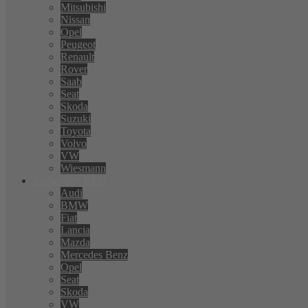
Mitsubishi
Nissan
Opel
Peugeot
Renault
Rover
Saab
Seat
Skoda
Suzuki
Toyota
Volvo
VW
Wiesmann
Turbolader NEU
Audi
BMW
Fiat
Lancia
Mazda
Mercedes Benz
Opel
Seat
Skoda
VW