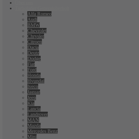
Über uns
Turbolader Generalüberholt
Alfa Romeo
Audi
BMW
Chevrolet
Chrysler
Citroen
Dacia
Deutz
Dodge
Fiat
Ford
Honda
Hyundai
Iveco
Jaguar
Jeep
Kia
Lancia
Landrover
MAN
Mazda
Mercedes Benz
Mini