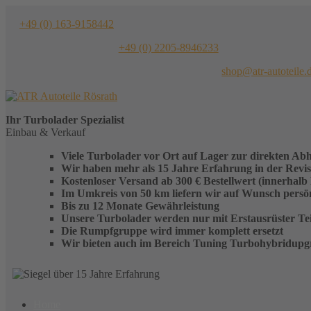
Skip
to
+49 (0) 163-9158442
content
+49 (0) 2205-8946233
shop@atr-autoteile.
Ihr
Turbolader
Spezialist
Einbau & Verkauf
Viele Turbolader vor Ort auf Lager zur direkten Ab
Wir haben mehr als 15 Jahre Erfahrung in der Revi
Kostenloser Versand ab 300 € Bestellwert (innerhalb
Im Umkreis von 50 km liefern wir auf Wunsch persönl
Bis zu 12 Monate Gewährleistung
Unsere Turbolader werden nur mit Erstausrüster Teil
Die Rumpfgruppe wird immer komplett ersetzt
Wir bieten auch im Bereich Tuning Turbohybridupg
Home