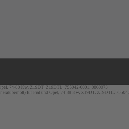
und Opel, 74-88 Kw, Z19DT, Z19DTL, 755042-0001, 8860073
generalüberholt) für Fiat und Opel, 74-88 Kw, Z19DT, Z19DTL, 7550