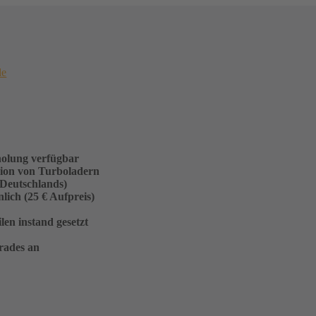
de
holung verfügbar
sion von Turboladern
 Deutschlands)
ich (25 € Aufpreis)
en instand gesetzt
rades an