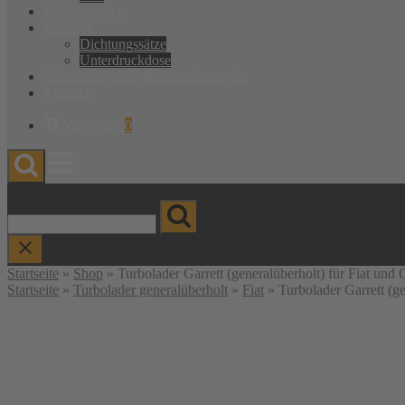
Einbauservice
Zubehör
Dichtungssätze
Unterdruckdose
Anhänger­verleih & Autoglas­service
Kontakt
Warenkorb
View Cart
0
anzeigen
Menu
Wonach suchen Sie?
Startseite
»
Shop
»
Turbolader Garrett (generalüberholt) für Fiat 
Startseite
»
Turbolader generalüberholt
»
Fiat
» Turbolader Garrett (