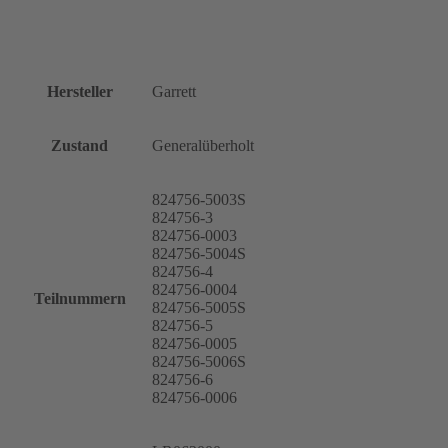
Hersteller
Garrett
Zustand
Generalüberholt
824756-5003S
824756-3
824756-0003
824756-5004S
824756-4
824756-0004
Teilnummern
824756-5005S
824756-5
824756-0005
824756-5006S
824756-6
824756-0006