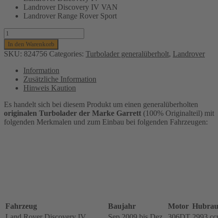
Landrover Discovery IV VAN
Landrover Range Rover Sport
Turbolader
Garrett
In den Warenkorb
(generalüberholt)
SKU:
824756
Categories:
Turbolader generalüberholt
,
Landrover
für
Landrover
Information
Discovery
Zusätzliche Information
IV,
Hinweis Kaution
Range
Rover
Es handelt sich bei diesem Produkt um einen generalüberholten
Sport
originalen Turbolader der Marke Garrett
(100% Originalteil) mit
PKW,
folgenden Merkmalen und zum Einbau bei folgenden Fahrzeugen:
306DT,
LR062000,
LR116631,
rechts
Menge
Fahrzeug
Baujahr
Motor
Hubra
Land Rover Discovery IV
Sep 2009 bis Dez
306DT
2993 c