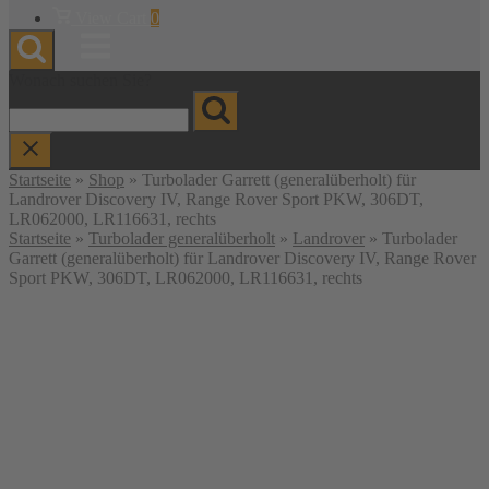
Warenkorb
View Cart
0
anzeigen
Menu
Wonach suchen Sie?
Startseite
»
Shop
»
Turbolader Garrett (generalüberholt) für
Landrover Discovery IV, Range Rover Sport PKW, 306DT,
LR062000, LR116631, rechts
Startseite
»
Turbolader generalüberholt
»
Landrover
» Turbolader
Garrett (generalüberholt) für Landrover Discovery IV, Range Rover
Sport PKW, 306DT, LR062000, LR116631, rechts