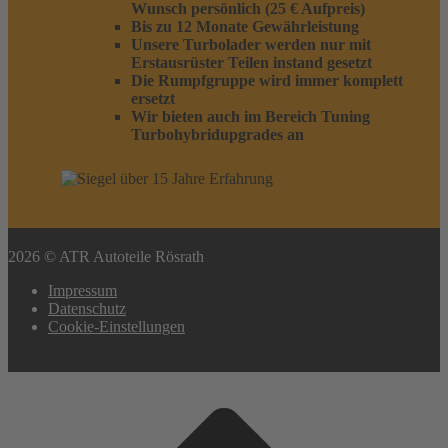
Wunsch persönlich (25 € Aufpreis)
Bis zu 12 Monate Gewährleistung
Unsere Turbolader werden nur mit
Erstausrüster Teilen instand gesetzt
Die Rumpfgruppe wird immer komplett
ersetzt
Wir bieten auch im Bereich Tuning
Turbohybridupgrades an
2026 © ATR Autoteile Rösrath
Impressum
Datenschutz
Cookie-Einstellungen
Scroll
to
top