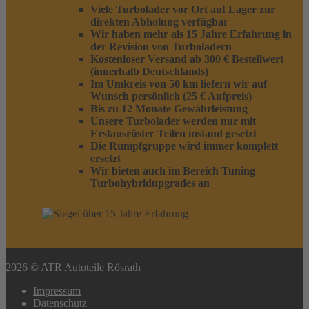
Viele Turbolader vor Ort auf Lager zur
direkten Abholung verfügbar
Wir haben mehr als 15 Jahre Erfahrung in
der Revision von Turboladern
Kostenloser Versand ab 300 € Bestellwert
(innerhalb Deutschlands)
Im Umkreis von 50 km liefern wir auf
Wunsch persönlich (25 € Aufpreis)
Bis zu 12 Monate Gewährleistung
Unsere Turbolader werden nur mit
Erstausrüster Teilen instand gesetzt
Die Rumpfgruppe wird immer komplett
ersetzt
Wir bieten auch im Bereich Tuning
Turbohybridupgrades an
2026 © ATR Autoteile Rösrath
Impressum
Datenschutz