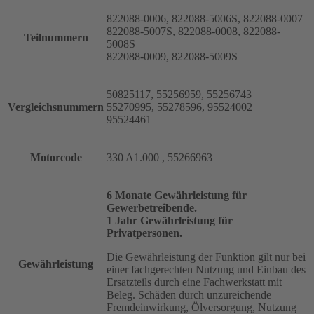
822088-0006, 822088-5006S, 822088-0007
822088-5007S, 822088-0008, 822088-
Teilnummern
5008S
822088-0009, 822088-5009S
50825117, 55256959, 55256743
Vergleichsnummern
55270995, 55278596, 95524002
95524461
Motorcode
330 A1.000 , 55266963
6 Monate Gewährleistung für
Gewerbetreibende.
1 Jahr Gewährleistung für
Privatpersonen.
Die Gewährleistung der Funktion gilt nur bei
Gewährleistung
einer fachgerechten Nutzung und Einbau des
Ersatzteils durch eine Fachwerkstatt mit
Beleg. Schäden durch unzureichende
Fremdeinwirkung, Ölversorgung, Nutzung