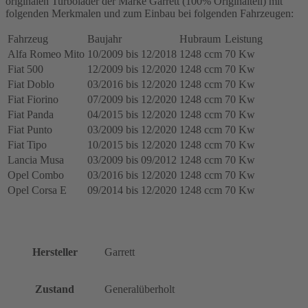
originalen Turbolader der Marke Garrett (100% Originalteil) mit
-
folgenden Merkmalen und zum Einbau bei folgenden Fahrzeugen:
70
Kw,
Fahrzeug
Baujahr
Hubraum
Leistung
330A1.000
Alfa Romeo Mito
10/2009 bis 12/2018
1248 ccm
70 Kw
MOTOR
Fiat 500
12/2009 bis 12/2020
1248 ccm
70 Kw
(DIESEL),
55266963,
Fiat Doblo
03/2016 bis 12/2020
1248 ccm
70 Kw
95524461,
Fiat Fiorino
07/2009 bis 12/2020
1248 ccm
70 Kw
8220088
Fiat Panda
04/2015 bis 12/2020
1248 ccm
70 Kw
Menge
Fiat Punto
03/2009 bis 12/2020
1248 ccm
70 Kw
Fiat Tipo
10/2015 bis 12/2020
1248 ccm
70 Kw
Lancia Musa
03/2009 bis 09/2012
1248 ccm
70 Kw
Opel Combo
03/2016 bis 12/2020
1248 ccm
70 Kw
Opel Corsa E
09/2014 bis 12/2020
1248 ccm
70 Kw
Hersteller
Garrett
Zustand
Generalüberholt