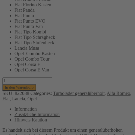
Fiat Fiorino Kasten
Fiat Panda
Fiat Punto
Fiat Punto EVO
Fiat Punto Van
Fiat Tipo Kombi
Fiat Tipo Schrägheck
Fiat Tipo Stufenheck
Lancia Musa
Opel Combo Kasten
Opel Combo Tour
Opel Corsa E
Opel Corsa E Van
Turbolader
GARRETT
In den Warenkorb
(generalüberholt)
SKU:
822088
Categories:
Turbolader generalüberholt
,
Alfa Romeo
,
für
Fiat
,
Lancia
,
Opel
Alfa
Romeo,
Information
Fiat,
Zusätzliche Information
Lancia,
Hinweis Kaution
Opel,
1.3L
Es handelt sich bei diesem Produkt um einen generalüberholten
CDTI