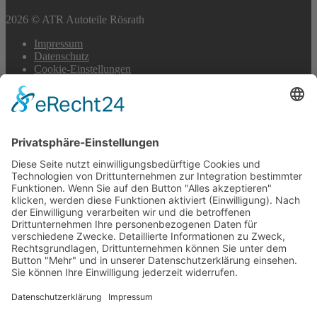
2026 © ATR Autoteile Rösrath
Impressum
Datenschutz
Cookie-Einstellungen
Scroll
to
top