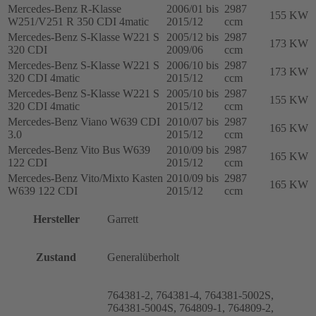
Mercedes-Benz R-Klasse
2006/01 bis
2987
155 KW
W251/V251 R 350 CDI 4matic
2015/12
ccm
Mercedes-Benz S-Klasse W221 S
2005/12 bis
2987
173 KW
320 CDI
2009/06
ccm
Mercedes-Benz S-Klasse W221 S
2006/10 bis
2987
173 KW
320 CDI 4matic
2015/12
ccm
Mercedes-Benz S-Klasse W221 S
2005/10 bis
2987
155 KW
320 CDI 4matic
2015/12
ccm
Mercedes-Benz Viano W639 CDI
2010/07 bis
2987
165 KW
3.0
2015/12
ccm
Mercedes-Benz Vito Bus W639
2010/09 bis
2987
165 KW
122 CDI
2015/12
ccm
Mercedes-Benz Vito/Mixto Kasten
2010/09 bis
2987
165 KW
W639 122 CDI
2015/12
ccm
Hersteller
Garrett
Zustand
Generalüberholt
764381-2, 764381-4, 764381-5002S,
764381-5004S, 764809-1, 764809-2,