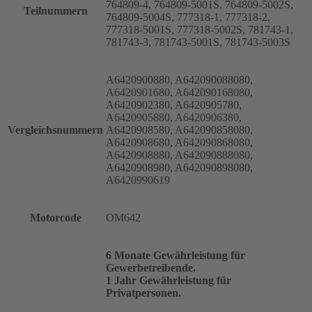
764809-4, 764809-5001S, 764809-5002S,
Teilnummern
764809-5004S, 777318-1, 777318-2,
777318-5001S, 777318-5002S, 781743-1,
781743-3, 781743-5001S, 781743-5003S
A6420900880, A642090088080,
A6420901680, A642090168080,
A6420902380, A6420905780,
A6420905880, A6420906380,
Vergleichsnummern
A6420908580, A642090858080,
A6420908680, A642090868080,
A6420908880, A642090888080,
A6420908980, A642090898080,
A6420990619
Motorcode
OM642
6 Monate Gewährleistung für
Gewerbetreibende.
1 Jahr Gewährleistung für
Privatpersonen.