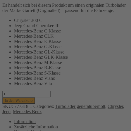
Es handelt sich bei diesem Produkt um einen originalen Turbolader
der Marke Garrett (Originalteil) – passend für die Fahrzeuge:
Chrysler 300 C
Jeep Grand Cherokee III
Mercedes-Benz C Klasse
Mercedes-Benz CLK
Mercedes-Benz E-Klasse
Mercedes-Benz G-Klasse
Mercedes-Benz GL-Klasse
Mercedes-Benz GLK-Klasse
Mercedes-Benz M-Klasse
Mercedes-Benz R-Klasse
Mercedes-Benz S-Klasse
Mercedes-Benz Viano
Mercedes-Benz Vito
TURBOLADER
GARRETT
In den Warenkorb
(GENERALÜBERHOLT)
SKU:
777318-1
Categories:
Turbolader generalüberholt
,
Chrysler
,
FÜR
Jeep
,
Mercedes Benz
MERCEDES-
BENZ,
Information
CLK-,
Zusätzliche Information
CLS-,