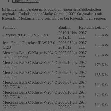
Hinweis Kaution
C-,
E-,
Es handelt sich bei diesem Produkt um einen generalüberholten
GL-
originalen Turbolader der Marke Garrett (100% Originalteil) mit
KLASSE,
folgenden Merkmalen und zum Einbau bei folgenden Fahrzeugen:
3.0L,
320
Fahrzeug
Baujahr
Hubraum
Leistung
CDI,
2010/11 bis
2987
350
Chrysler 300 C 3.0 V6 CRD
155 KW
2012/11
ccm
CDI,
Jeep Grand Cherokee III WH 3.0
2006/05 bis
2987
155-
155 KW
CRD
2010/12
ccm
195
KW,
Mercedes-Benz C-Klasse W204 C
2007/07 bis
2987
165 KW
A6420908980,
320 CDI 4matic
–
ccm
777318
Mercedes-Benz C-Klasse W204 C
2009/10 bis
2987
170 KW
Menge
350 CDI
–
ccm
Mercedes-Benz C-Klasse W204 C
2009/07 bis
2987
165 KW
350 CDI
–
ccm
Mercedes-Benz C-Klasse W204 C
2009/07 bis
2987
165 KW
350 CDI 4matic
–
ccm
Mercedes-Benz C-Klasse W204 C
2009/10 bis
2987
170 KW
350 CDI 4matic
–
ccm
Mercedes-Benz C-Klasse W203 C
2005/01 bis
2987
165 KW
320 CDI
2007/02
ccm