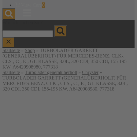
Warenkorb
View Cart
0
anzeigen
Menu
Wonach suchen Sie?
Startseite
»
Shop
»
TURBOLADER GARRETT
(GENERALÜBERHOLT) FÜR MERCEDES-BENZ, CLK-,
CLS-, C-, E-, GL-KLASSE, 3.0L, 320 CDI, 350 CDI, 155-195
KW, A6420908980, 777318
Startseite
»
Turbolader generalüberholt
»
Chrysler
»
TURBOLADER GARRETT (GENERALÜBERHOLT) FÜR
MERCEDES-BENZ, CLK-, CLS-, C-, E-, GL-KLASSE, 3.0L,
320 CDI, 350 CDI, 155-195 KW, A6420908980, 777318