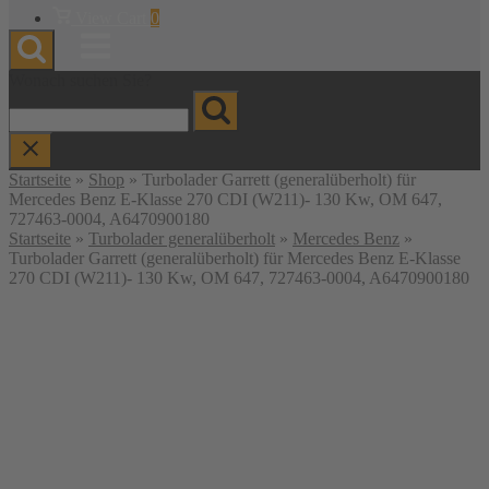
Warenkorb
View Cart
0
anzeigen
Menu
Wonach suchen Sie?
Startseite
»
Shop
»
Turbolader Garrett (generalüberholt) für
Mercedes Benz E-Klasse 270 CDI (W211)- 130 Kw, OM 647,
727463-0004, A6470900180
Startseite
»
Turbolader generalüberholt
»
Mercedes Benz
»
Turbolader Garrett (generalüberholt) für Mercedes Benz E-Klasse
270 CDI (W211)- 130 Kw, OM 647, 727463-0004, A6470900180