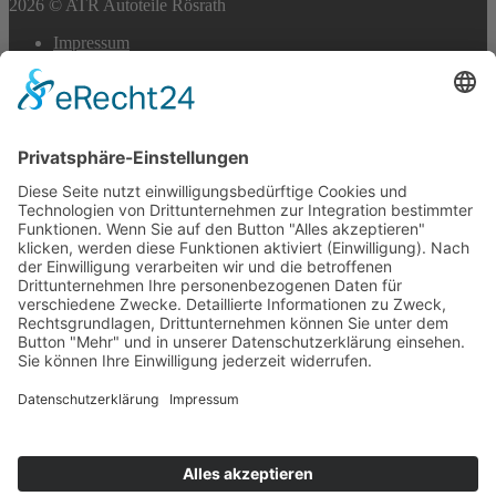
2026 © ATR Autoteile Rösrath
Impressum
Datenschutz
Cookie-Einstellungen
Scroll
to
top