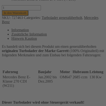
Turbolader
Garrett
In den Warenkorb
(generalüberholt)
SKU:
727463
Categories:
Turbolader generalüberholt
,
Mercedes
für
Benz
Mercedes
Benz
Information
E-
Zusätzliche Information
Klasse
Hinweis Kaution
270
CDI
Es handelt sich bei diesem Produkt um einen generalüberholten
(W211)-
originalen Turbolader der Marke Garrett
(100% Originalteil) mit
130
folgenden Merkmalen und zum Einbau bei folgenden Fahrzeugen:
Kw,
OM
647,
727463-
Fahrzeug
Baujahr
Motor
Hubraum
Leistung
0004,
Mercedes Benz E-
Jan.2002 bis
OM647
2685 ccm
130 Kw
A6470900180
Klasse 270 CDI
Dez.2005
Menge
(W211)
Dieser Turbolader wird ohne Steuergerät verkauft!