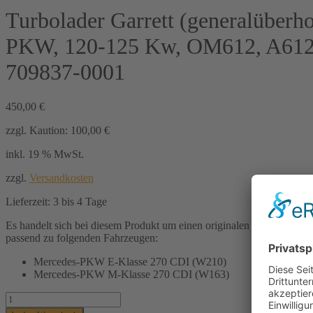
Turbolader Garrett (generalüberho
PKW, 120-125 Kw, OM612, A612
709837-0001
450,00
€
zzgl. Kaution:
100,00
€
inkl. 19 % MwSt.
zzgl.
Versandkosten
Lieferzeit:
3 bis 4 Tage
Es handelt sich bei diesem Produkt um einen originalen Turbolader der
passend zu folgenden Fahrzeugen:
Mercedes-PKW E-Klasse 270 CDI (W210)
Mercedes-PKW M-Klasse 270 CDI (W163)
Turbolader
Garrett