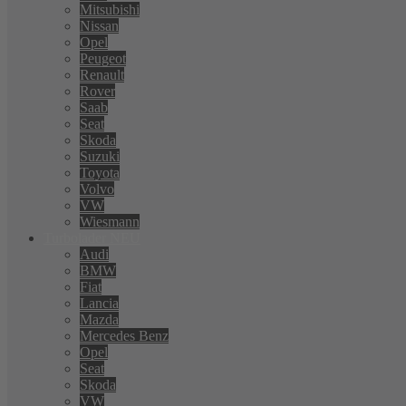
Mitsubishi
Nissan
Opel
Peugeot
Renault
Rover
Saab
Seat
Skoda
Suzuki
Toyota
Volvo
VW
Wiesmann
Turbolader NEU
Audi
BMW
Fiat
Lancia
Mazda
Mercedes Benz
Opel
Seat
Skoda
VW