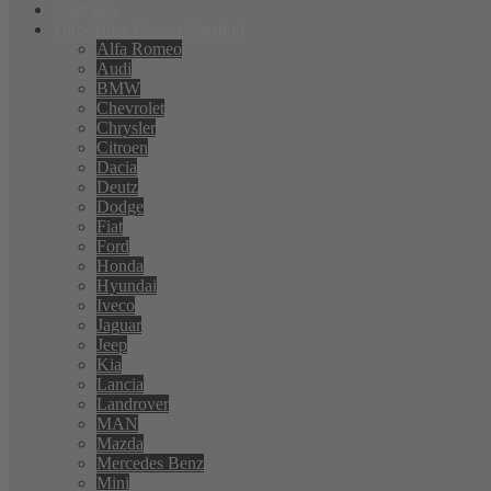
Über uns
Turbolader Generalüberholt
Alfa Romeo
Audi
BMW
Chevrolet
Chrysler
Citroen
Dacia
Deutz
Dodge
Fiat
Ford
Honda
Hyundai
Iveco
Jaguar
Jeep
Kia
Lancia
Landrover
MAN
Mazda
Mercedes Benz
Mini