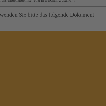
 uns eingegangen ist - egal in welchem Zustand!!!
rwenden Sie bitte das folgende Dokument: