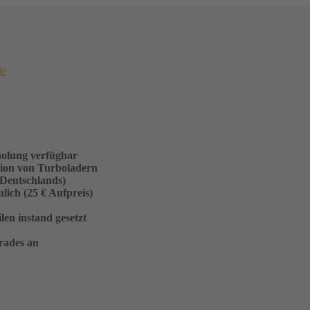
de
holung verfügbar
sion von Turboladern
 Deutschlands)
ich (25 € Aufpreis)
en instand gesetzt
rades an