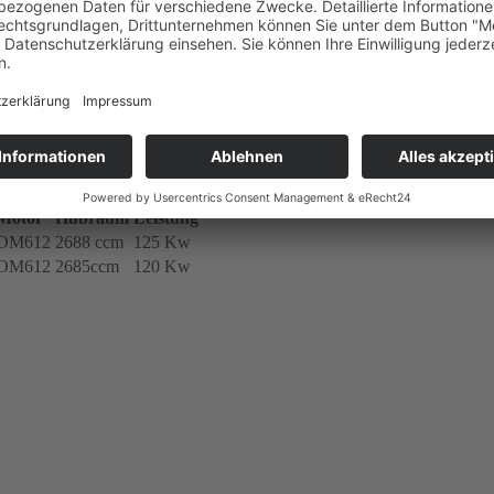
z
nalen Turbolader der Marke Garrett
(100% Originalteil) mit folge
Motor
Hubraum
Leistung
OM612
2688 ccm
125 Kw
OM612
2685ccm
120 Kw