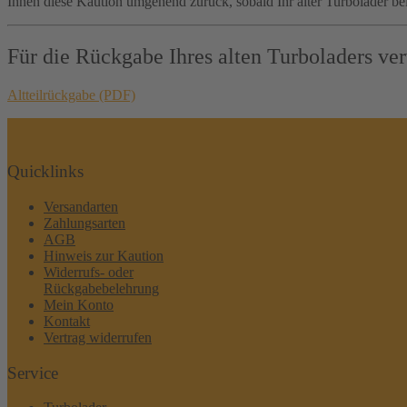
Ihnen diese Kaution umgehend zurück, sobald Ihr alter Turbolader bei
Für die Rückgabe Ihres alten Turboladers ve
Altteilrückgabe (PDF)
Quicklinks
Versandarten
Zahlungsarten
AGB
Hinweis zur Kaution
Widerrufs- oder
Rückgabebelehrung
Mein Konto
Kontakt
Vertrag widerrufen
Service