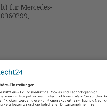
lt) für Mercedes-
0960299,
 Marke Garrett (Originalteil) –