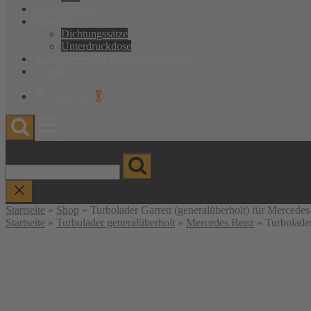
Einbauservice
Zubehör
Dichtungssätze
Unterdruckdose
Anhänger­verleih & Autoglas­service
Kontakt
Warenkorb
View Cart
0
anzeigen
Menu
Wonach suchen Sie?
Startseite
»
Shop
»
Turbolader Garrett (generalüberholt) für Mer
Startseite
»
Turbolader generalüberholt
»
Mercedes Benz
» Turbolade