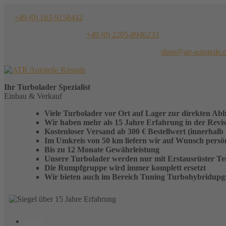
Skip
to
+49 (0) 163-9158442
content
+49 (0) 2205-8946233
shop@atr-autoteile.
Ihr
Turbolader
Spezialist
Einbau & Verkauf
Viele Turbolader vor Ort auf Lager zur direkten Ab
Wir haben mehr als 15 Jahre Erfahrung in der Revi
Kostenloser Versand ab 300 € Bestellwert (innerhalb
Im Umkreis von 50 km liefern wir auf Wunsch persönl
Bis zu 12 Monate Gewährleistung
Unsere Turbolader werden nur mit Erstausrüster Teil
Die Rumpfgruppe wird immer komplett ersetzt
Wir bieten auch im Bereich Tuning Turbohybridupg
Home