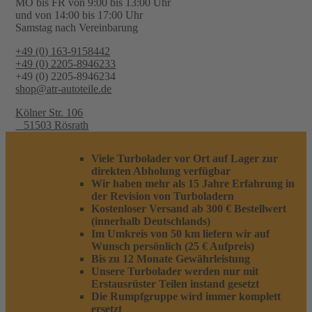
MO bis FR von 9:00 bis 13:00 Uhr
und von 14:00 bis 17:00 Uhr
Samstag nach Vereinbarung
+49 (0) 163-9158442
+49 (0) 2205-8946233
+49 (0) 2205-8946234
shop@atr-autoteile.de
Kölner Str. 106
51503 Rösrath
Viele Turbolader vor Ort auf Lager zur
direkten Abholung verfügbar
Wir haben mehr als 15 Jahre Erfahrung in
der Revision von Turboladern
Kostenloser Versand ab 300 € Bestellwert
(innerhalb Deutschlands)
Im Umkreis von 50 km liefern wir auf
Wunsch persönlich (25 € Aufpreis)
Bis zu 12 Monate Gewährleistung
Unsere Turbolader werden nur mit
Erstausrüster Teilen instand gesetzt
Die Rumpfgruppe wird immer komplett
ersetzt