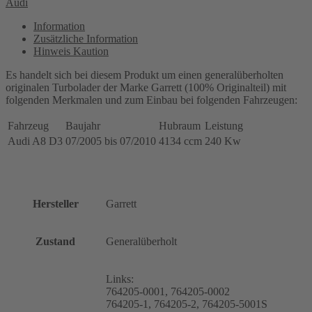
Audi
und
rechts
Information
für
Zusätzliche Information
Audi,
Hinweis Kaution
4.2L
TDI
Es handelt sich bei diesem Produkt um einen generalüberholten
-
originalen Turbolader der Marke Garrett (100% Originalteil) mit
240
folgenden Merkmalen und zum Einbau bei folgenden Fahrzeugen:
Kw,
BVN
Fahrzeug
Baujahr
Hubraum
Leistung
MOTOR
Audi A8 D3
07/2005 bis 07/2010
4134 ccm
240 Kw
(DIESEL),
765312,
765313,
764204,
057145721M,
Hersteller
Garrett
057145722M
Menge
Zustand
Generalüberholt
Links:
764205-0001, 764205-0002
764205-1, 764205-2, 764205-5001S