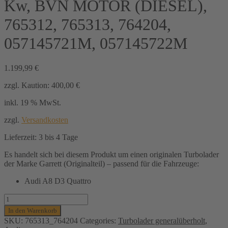
Kw, BVN MOTOR (DIESEL),
765312, 765313, 764204,
057145721M, 057145722M
1.199,99
€
zzgl. Kaution:
400,00
€
inkl. 19 % MwSt.
zzgl.
Versandkosten
Lieferzeit:
3 bis 4 Tage
Es handelt sich bei diesem Produkt um einen originalen Turbolader
der Marke Garrett (Originalteil) – passend für die Fahrzeuge:
Audi A8 D3 Quattro
Turbolader
GARRETT
In den Warenkorb
(generalüberholt)
SKU:
765313_764204
Categories:
Turbolader generalüberholt
,
links