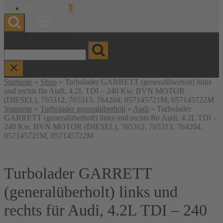
Warenkorb
View Cart
0
anzeigen
Menu
Wonach suchen Sie?
Startseite
»
Shop
»
Turbolader GARRETT (generalüberholt) links
und rechts für Audi, 4.2L TDI – 240 Kw, BVN MOTOR
(DIESEL), 765312, 765313, 764204, 057145721M, 057145722M
Startseite
»
Turbolader generalüberholt
»
Audi
» Turbolader
GARRETT (generalüberholt) links und rechts für Audi, 4.2L TDI –
240 Kw, BVN MOTOR (DIESEL), 765312, 765313, 764204,
057145721M, 057145722M
Turbolader GARRETT
(generalüberholt) links und
rechts für Audi, 4.2L TDI – 240