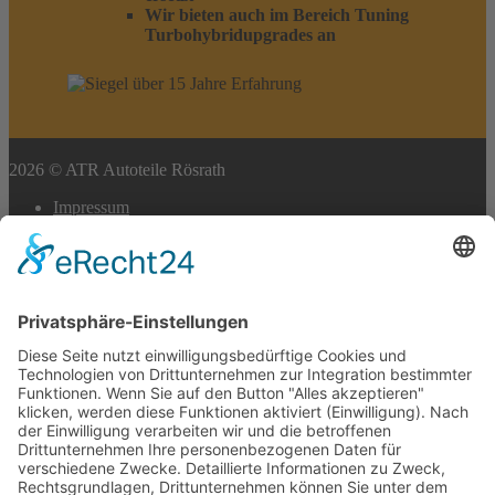
Wir bieten auch im Bereich Tuning
Turbohybridupgrades an
2026 © ATR Autoteile Rösrath
Impressum
Datenschutz
Cookie-Einstellungen
Scroll
to
top