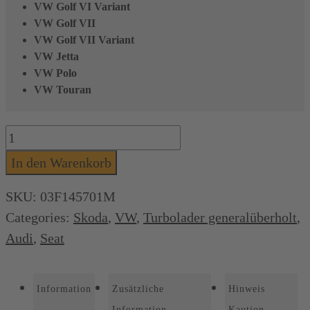
VW Golf VI Variant
VW Golf VII
VW Golf VII Variant
VW Jetta
VW Polo
VW Touran
Turbolader
IHI
In den Warenkorb
(generalüberholt)
SKU:
03F145701M
für
Categories:
Skoda
,
VW
,
Turbolader generalüberholt
,
Audi,
Audi
,
Seat
Seat,
Skoda,
Information
Zusätzliche
Hinweis
VW,
Information
Kaution