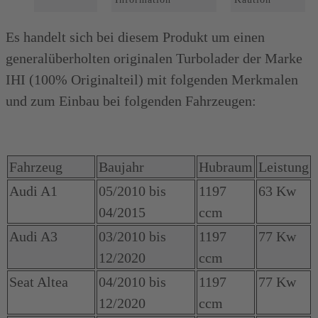
1.2L
TSI
Es handelt sich bei diesem Produkt um einen
-
generalüberholten originalen Turbolader der Marke
63-
IHI (100% Originalteil) mit folgenden Merkmalen
und zum Einbau bei folgenden Fahrzeugen:
77
Kw,
CBZA-,
Fahrzeug
Baujahr
Hubraum
Leistung
CBZB-,
Audi A1
05/2010 bis
1197
63 Kw
CBZC
04/2015
ccm
MOTOR
Audi A3
03/2010 bis
1197
77 Kw
(BENZINER,
12/2020
ccm
03F145701R
Seat Altea
04/2010 bis
1197
77 Kw
Menge
12/2020
ccm