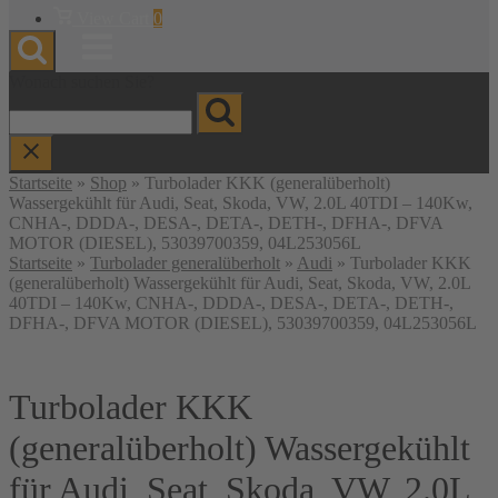
Warenkorb
View Cart
0
anzeigen
Menu
Wonach suchen Sie?
Startseite
»
Shop
»
Turbolader KKK (generalüberholt)
Wassergekühlt für Audi, Seat, Skoda, VW, 2.0L 40TDI – 140Kw,
CNHA-, DDDA-, DESA-, DETA-, DETH-, DFHA-, DFVA
MOTOR (DIESEL), 53039700359, 04L253056L
Startseite
»
Turbolader generalüberholt
»
Audi
» Turbolader KKK
(generalüberholt) Wassergekühlt für Audi, Seat, Skoda, VW, 2.0L
40TDI – 140Kw, CNHA-, DDDA-, DESA-, DETA-, DETH-,
DFHA-, DFVA MOTOR (DIESEL), 53039700359, 04L253056L
Turbolader KKK
(generalüberholt) Wassergekühlt
für Audi, Seat, Skoda, VW, 2.0L