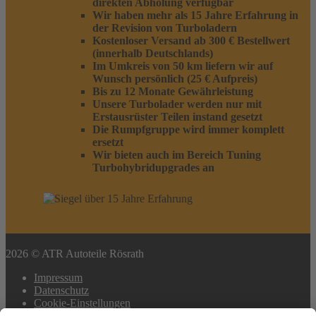
direkten Abholung verfügbar
Wir haben mehr als 15 Jahre Erfahrung in
der Revision von Turboladern
Kostenloser Versand ab 300 € Bestellwert
(innerhalb Deutschlands)
Im Umkreis von 50 km liefern wir auf
Wunsch persönlich (25 € Aufpreis)
Bis zu 12 Monate Gewährleistung
Unsere Turbolader werden nur mit
Erstausrüster Teilen instand gesetzt
Die Rumpfgruppe wird immer komplett
ersetzt
Wir bieten auch im Bereich Tuning
Turbohybridupgrades an
2026 © ATR Autoteile Rösrath
Impressum
Datenschutz
Cookie-Einstellungen