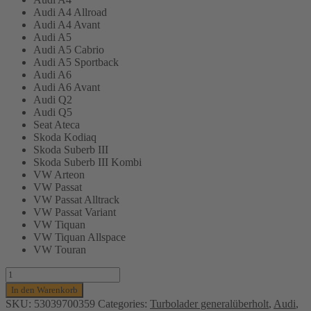
Audi A4 Allroad
Audi A4 Avant
Audi A5
Audi A5 Cabrio
Audi A5 Sportback
Audi A6
Audi A6 Avant
Audi Q2
Audi Q5
Seat Ateca
Skoda Kodiaq
Skoda Suberb III
Skoda Suberb III Kombi
VW Arteon
VW Passat
VW Passat Alltrack
VW Passat Variant
VW Tiquan
VW Tiquan Allspace
VW Touran
Turbolader
KKK
In den Warenkorb
(generalüberholt)
SKU:
53039700359
Categories:
Turbolader generalüberholt
,
Audi
,
Wassergekühlt