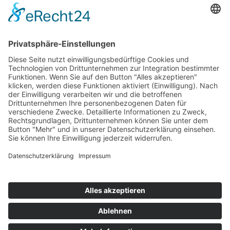
Scroll
to
top