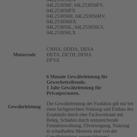
04L253056F, 04L253056FV,
04L253056FX
04L253056H, 04L253056HV,
04L253056HX
04L253056L, 04L253056LV,
04L253056LX
CNHA, DDDA, DESA
Motorcode
DETA, DETH, DFHA
DFVA
6 Monate Gewährleistung für
Gewerbetreibende.
1 Jahr Gewährleistung für
Privatpersonen.
Die Gewährleistung der Funktion gilt nur bei
Gewährleistung
einer fachgerechten Nutzung und Einbau des
Ersatzteils durch eine Fachwerkstatt mit
Beleg. Schäden durch unzureichende
Fremdeinwirkung, Ölversorgung, Nutzung
in schadhaften Motoren sind von der
Gewährleistung ausgeschlossen!