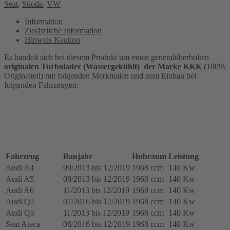
Seat
,
Skoda
,
VW
für
Audi,
Information
Seat,
Zusätzliche Information
Skoda,
Hinweis Kaution
VW,
2.0L
Es handelt sich bei diesem Produkt um einen generalüberholten
40TDI
originalen Turbolader (Wassergekühlt) der Marke KKK
(100%
-
Originalteil) mit folgenden Merkmalen und zum Einbau bei
140Kw,
folgenden Fahrzeugen:
CNHA-,
DDDA-,
DESA-,
DETA-,
DETH-,
DFHA-,
DFVA
MOTOR
Fahrzeug
Baujahr
Hubraum
Leistung
(DIESEL),
Audi A4
09/2013 bis 12/2019
1968 ccm
140 Kw
53039700359,
Audi A5
09/2013 bis 12/2019
1968 ccm
140 Kw
04L253056L
Audi A6
11/2013 bis 12/2019
1968 ccm
140 Kw
Menge
Audi Q2
07/2016 bis 12/2019
1968 ccm
140 Kw
Audi Q5
11/2013 bis 12/2019
1968 ccm
140 Kw
Seat Ateca
06/2016 bis 12/2019
1968 ccm
140 Kw