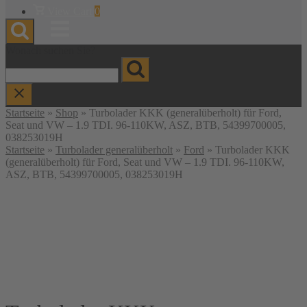
Warenkorb
View Cart
0
anzeigen
Menu
Wonach suchen Sie?
Startseite
»
Shop
»
Turbolader KKK (generalüberholt) für Ford,
Seat und VW – 1.9 TDI. 96-110KW, ASZ, BTB, 54399700005,
038253019H
Startseite
»
Turbolader generalüberholt
»
Ford
» Turbolader KKK
(generalüberholt) für Ford, Seat und VW – 1.9 TDI. 96-110KW,
ASZ, BTB, 54399700005, 038253019H