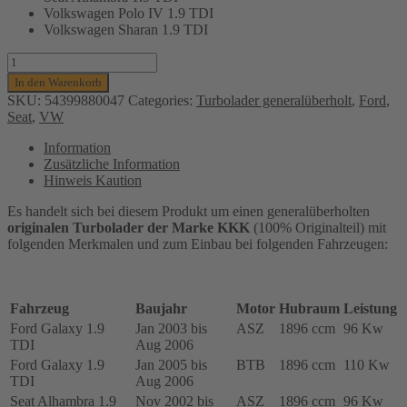
Volkswagen Polo IV 1.9 TDI
Volkswagen Sharan 1.9 TDI
Turbolader
KKK
In den Warenkorb
(generalüberholt)
SKU:
54399880047
Categories:
Turbolader generalüberholt
,
Ford
,
für
Seat
,
VW
Ford,
Seat
Information
und
Zusätzliche Information
VW
Hinweis Kaution
-
1.9
Es handelt sich bei diesem Produkt um einen generalüberholten
TDI.
originalen Turbolader der Marke KKK
(100% Originalteil) mit
96-
folgenden Merkmalen und zum Einbau bei folgenden Fahrzeugen:
110KW,
ASZ,
BTB,
54399700005,
Fahrzeug
Baujahr
Motor
Hubraum
Leistung
038253019H
Ford Galaxy 1.9
Jan 2003 bis
ASZ
1896 ccm
96 Kw
Menge
TDI
Aug 2006
Ford Galaxy 1.9
Jan 2005 bis
BTB
1896 ccm
110 Kw
TDI
Aug 2006
Seat Alhambra 1.9
Nov 2002 bis
ASZ
1896 ccm
96 Kw