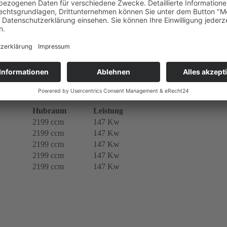
i
,
Kia
ginalen Turbolader der Marke KKK (100% Originalteil) mit folgenden 
Hubraum
Leistung
2199 ccm
147 Kw
2199 ccm
147 Kw
2199 ccm
147 Kw
2199 ccm
147 Kw
2199 ccm
147 Kw