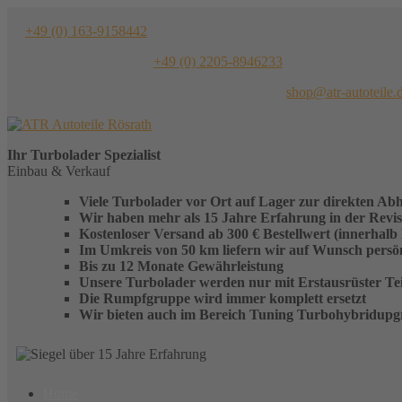
Skip
to
+49 (0) 163-9158442
content
+49 (0) 2205-8946233
shop@atr-autoteile.
Ihr
Turbolader
Spezialist
Einbau & Verkauf
Viele Turbolader vor Ort auf Lager zur direkten Ab
Wir haben mehr als 15 Jahre Erfahrung in der Revi
Kostenloser Versand ab 300 € Bestellwert (innerhalb
Im Umkreis von 50 km liefern wir auf Wunsch persönl
Bis zu 12 Monate Gewährleistung
Unsere Turbolader werden nur mit Erstausrüster Teil
Die Rumpfgruppe wird immer komplett ersetzt
Wir bieten auch im Bereich Tuning Turbohybridupg
Home