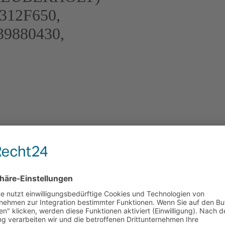
312F650,
39880430,
er Marke KKK (Originalteil) –