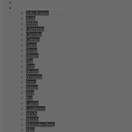
Über uns
Turbolader Generalüberholt
Alfa Romeo
Audi
BMW
Chevrolet
Chrysler
Citroen
Dacia
Deutz
Dodge
Fiat
Ford
Honda
Hyundai
Iveco
Jaguar
Jeep
Kia
Lancia
Landrover
MAN
Mazda
Mercedes Benz
Mini