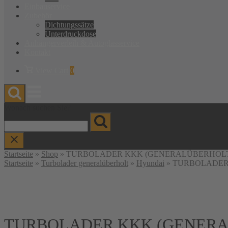
Einbauservice
Zubehör
Dichtungssätze
Unterdruckdose
Anhänger­verleih & Autoglas­service
Kontakt
Warenkorb
View Cart
0
anzeigen
Menu
Wonach suchen Sie?
Startseite
»
Shop
»
TURBOLADER KKK (GENERALÜBERHOLT) FÜR K
Startseite
»
Turbolader generalüberholt
»
Hyundai
» TURBOLADER KK
TURBOLADER KKK (GENERA