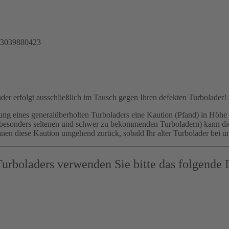
53039880423
der erfolgt ausschließlich im Tausch gegen Ihren defekten Turbolader!
ung eines generalüberholten Turboladers eine Kaution (Pfand) in Höh
ei besonders seltenen und schwer zu bekommenden Turboladern) kann d
hnen diese Kaution umgehend zurück, sobald Ihr alter Turbolader bei un
Turboladers verwenden Sie bitte das folgende
!