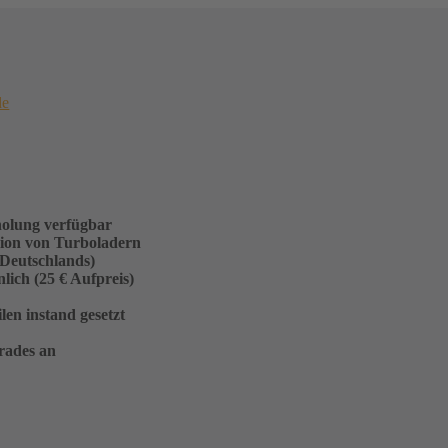
de
holung verfügbar
sion von Turboladern
 Deutschlands)
ich (25 € Aufpreis)
en instand gesetzt
rades an