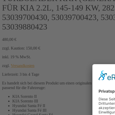
FÜR KIA 2.2L, 145-149 KW, 282
53039700430, 53039700423, 530
53039880423
480,00
€
zzgl. Kaution:
150,00
€
inkl. 19 % MwSt.
zzgl.
Versandkosten
Lieferzeit:
3 bis 4 Tage
Es handelt sich bei diesem Produkt um einen originalen Turbolader d
passend für die Fahrzeuge:
KIA Sorento II
KIA Sorento III
Hyundai Santa Fé II
Hyundai Santa Fé III
Hyundai Grand Santa Fé