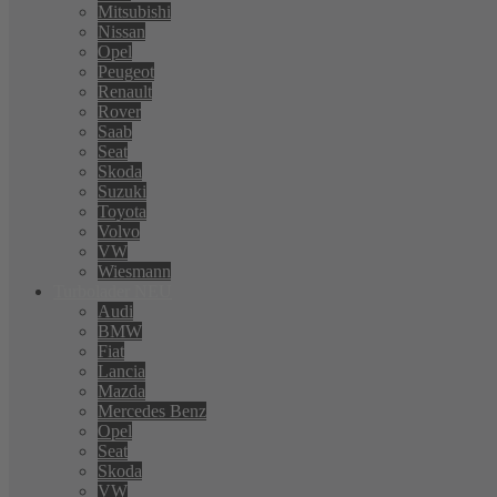
Mitsubishi
Nissan
Opel
Peugeot
Renault
Rover
Saab
Seat
Skoda
Suzuki
Toyota
Volvo
VW
Wiesmann
Turbolader NEU
Audi
BMW
Fiat
Lancia
Mazda
Mercedes Benz
Opel
Seat
Skoda
VW