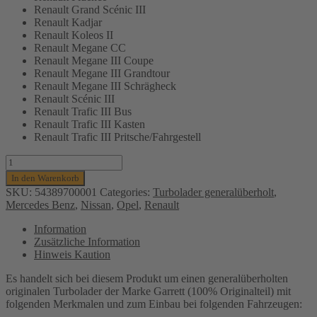
Renault Grand Scénic III
Renault Kadjar
Renault Koleos II
Renault Megane CC
Renault Megane III Coupe
Renault Megane III Grandtour
Renault Megane III Schrägheck
Renault Scénic III
Renault Trafic III Bus
Renault Trafic III Kasten
Renault Trafic III Pritsche/Fahrgestell
Turbolader
KKK
In den Warenkorb
für
SKU:
54389700001
Categories:
Turbolader generalüberholt
,
Mercedes,
Mercedes Benz
,
Nissan
,
Opel
,
Renault
Nissan,
Opel,
Information
Renault-
Zusätzliche Information
66-
Hinweis Kaution
100
Kw,
Es handelt sich bei diesem Produkt um einen generalüberholten
R9M
originalen Turbolader der Marke Garrett (100% Originalteil) mit
408,
folgenden Merkmalen und zum Einbau bei folgenden Fahrzeugen:
R9M