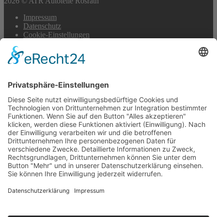
2026 © ATR Autoteile Rösrath
Impressum
Datenschutz
Cookie-Einstellungen
Scroll
to
top