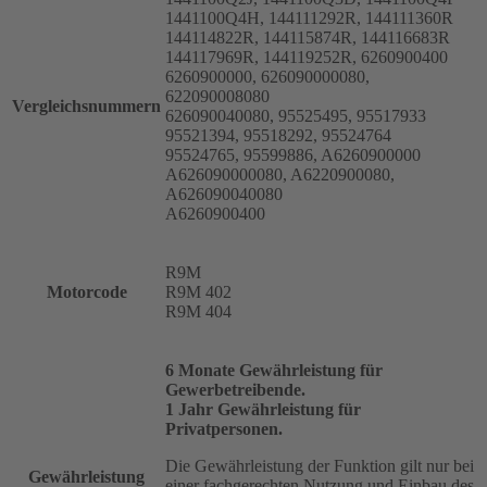
1441100Q4H, 144111292R, 144111360R
144114822R, 144115874R, 144116683R
144117969R, 144119252R, 6260900400
6260900000, 626090000080,
622090008080
Vergleichsnummern
626090040080, 95525495, 95517933
95521394, 95518292, 95524764
95524765, 95599886, A6260900000
A626090000080, A6220900080,
A626090040080
A6260900400
R9M
Motorcode
R9M 402
R9M 404
6 Monate Gewährleistung für
Gewerbetreibende.
1 Jahr Gewährleistung für
Privatpersonen.
Die Gewährleistung der Funktion gilt nur bei
Gewährleistung
einer fachgerechten Nutzung und Einbau des