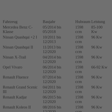
450,
54389880017
Menge
Fahrzeug
Baujahr
Hubraum
Leistung
Mercedea Benz C-
05/2014 bis
1598
85-100
Klasse
05/2018
ccm
Kw
Nissan Quashqai +2 I
10/2011 bis
1598
96 Kw
12/2013
ccm
Nissan Quashqai II
11/2013 bis
1598
96 Kw
12/2020
ccm
Nissan X-Trail
04/2014 bis
1598
96 Kw
12/2020
ccm
Opel Vivaro
06/2014 bis
1598
66-92 Kw
12/2020
ccm
Renault Fluence
07/2014 bis
1598
96 Kw
12/2020
ccm
Renault Grand Scenic
04/2011 bis
1598
96 Kw
III
12/2020
ccm
Renault Kadjar
06/2015 bis
1598
96 Kw
12/2020
ccm
Renault Koleos II
08/2016 bis
1598
96 Kw
12/2020
ccm