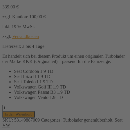
339,00
€
zzgl. Kaution:
100,00
€
inkl. 19 % MwSt.
zzgl.
Versandkosten
Lieferzeit:
3 bis 4 Tage
Es handelt sich bei diesem Produkt um einen originalen Turbolader
der Marke KKK (Originalteil) – passend für die Fahrzeuge:
Seat Cordoba 1.9 TD
Seat Ibiza II 1.9 TD
Seat Toledo I 1.9 TD
Volkswagen Golf III 1.9 TD
Volkswagen Passat B3 1.9 TD
Volkswagen Vento 1.9 TD
Turbolader
KKK
In den Warenkorb
(generalüberholt)
SKU:
53149887009
Categories:
Turbolader generalüberholt
,
Seat
,
für
VW
Seat