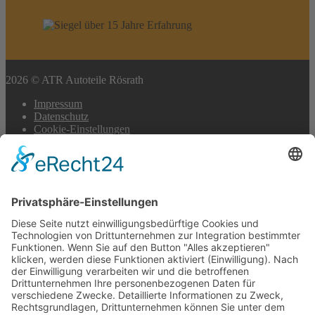
2026 © ATR Autoteile Rösrath
Impressum
Datenschutz
Cookie-Einstellungen
Scroll
to
top