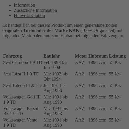
und
Information
VW
Zusätzliche Information
-
Hinweis Kaution
1.9
TD
Es handelt sich bei diesem Produkt um einen generalüberholten
-
originalen Turbolader der Marke KKK
(100% Originalteil) mit
55
folgenden Merkmalen und zum Einbau bei folgenden Fahrzeugen:
Kw,
AAZ,
028145703B,
465577-
Fahrzeug
Baujahr
Motor
Hubraum
Leistung
001
Seat Cordoba 1.9 TD
Feb 1993 bis
AAZ
1896 ccm
55 Kw
Menge
Jun 1994
Seat Ibiza II 1.9 TD
Mrz 1993 bis
AAZ
1896 ccm
55 Kw
Okt 1994
Seat Toledo I 1.9 TD
Jul 1991 bis
AAZ
1896 ccm
55 Kw
Aug 1996
Volkswagen Golf III
Mrz 1991 bis
AAZ
1896 ccm
55 Kw
1.9 TD
Aug 1993
Volkswagen Passat
Mrz 1991 bis
AAZ
1896 ccm
55 Kw
B3 1.9 TD
Aug 1993
Volkswagen Vento
Mrz 1991 bis
AAZ
1896 ccm
55 Kw
1.9 TD
Aug 1993