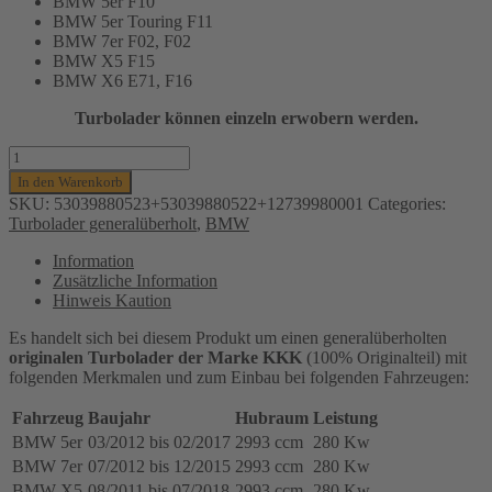
BMW 5er F10
BMW 5er Touring F11
BMW 7er F02, F02
BMW X5 F15
BMW X6 E71, F16
Turbolader können einzeln erwobern werden.
TURBOLADER
KKK
In den Warenkorb
SET
SKU:
53039880523+53039880522+12739980001
Categories:
(KLEIN,
Turbolader generalüberholt
,
BMW
MITTEL,
GROß)
Information
FÜR
Zusätzliche Information
BMW
Hinweis Kaution
5ER
(F10,F11),
Es handelt sich bei diesem Produkt um einen generalüberholten
7ER
originalen Turbolader der Marke KKK
(100% Originalteil) mit
(F01,F02),
folgenden Merkmalen und zum Einbau bei folgenden Fahrzeugen:
X5
(F15),
Fahrzeug
Baujahr
Hubraum
Leistung
X6
BMW 5er
03/2012 bis 02/2017
2993 ccm
280 Kw
(E71,F16),
BMW 7er
07/2012 bis 12/2015
2993 ccm
280 Kw
280KW,
N57X,
BMW X5
08/2011 bis 07/2018
2993 ccm
280 Kw