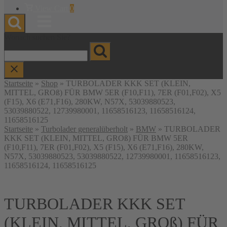
Warenkorb
View Cart
0
anzeigen
Menu
Wonach suchen Sie?
Startseite
»
Shop
»
TURBOLADER KKK SET (KLEIN,
MITTEL, GROß) FÜR BMW 5ER (F10,F11), 7ER (F01,F02), X5
(F15), X6 (E71,F16), 280KW, N57X, 53039880523,
53039880522, 12739980001, 11658516123, 11658516124,
11658516125
Startseite
»
Turbolader generalüberholt
»
BMW
» TURBOLADER
KKK SET (KLEIN, MITTEL, GROß) FÜR BMW 5ER
(F10,F11), 7ER (F01,F02), X5 (F15), X6 (E71,F16), 280KW,
N57X, 53039880523, 53039880522, 12739980001, 11658516123,
11658516124, 11658516125
TURBOLADER KKK SET
(KLEIN, MITTEL, GROß) FÜR