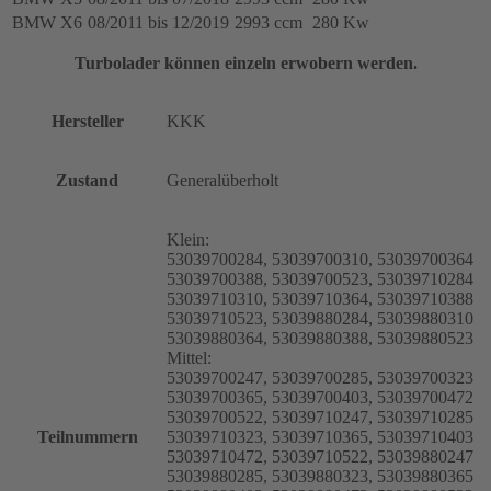
53039880523,
BMW X6
08/2011 bis 12/2019
2993 ccm
280 Kw
53039880522,
12739980001,
Turbolader können einzeln erwobern werden.
11658516123,
11658516124,
11658516125
Hersteller
KKK
Menge
Zustand
Generalüberholt
Klein:
53039700284, 53039700310, 53039700364
53039700388, 53039700523, 53039710284
53039710310, 53039710364, 53039710388
53039710523, 53039880284, 53039880310
53039880364, 53039880388, 53039880523
Mittel:
53039700247, 53039700285, 53039700323
53039700365, 53039700403, 53039700472
53039700522, 53039710247, 53039710285
Teilnummern
53039710323, 53039710365, 53039710403
53039710472, 53039710522, 53039880247
53039880285, 53039880323, 53039880365