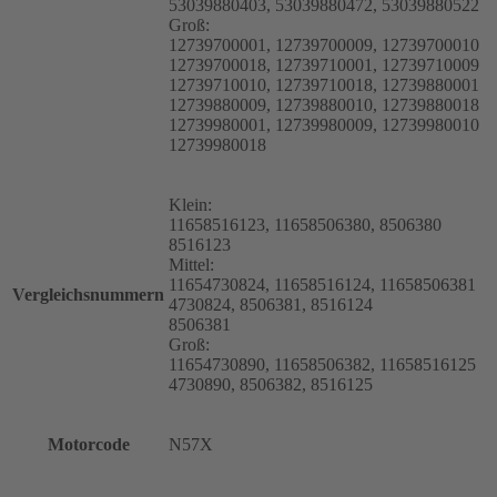
53039880403, 53039880472, 53039880522
Groß:
12739700001, 12739700009, 12739700010
12739700018, 12739710001, 12739710009
12739710010, 12739710018, 12739880001
12739880009, 12739880010, 12739880018
12739980001, 12739980009, 12739980010
12739980018
Klein:
11658516123, 11658506380, 8506380
8516123
Mittel:
11654730824, 11658516124, 11658506381
Vergleichsnummern
4730824, 8506381, 8516124
8506381
Groß:
11654730890, 11658506382, 11658516125
4730890, 8506382, 8516125
Motorcode
N57X