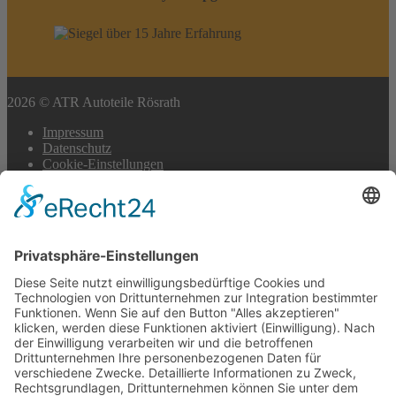
2026 © ATR Autoteile Rösrath
Impressum
Datenschutz
Cookie-Einstellungen
Scroll
to
top