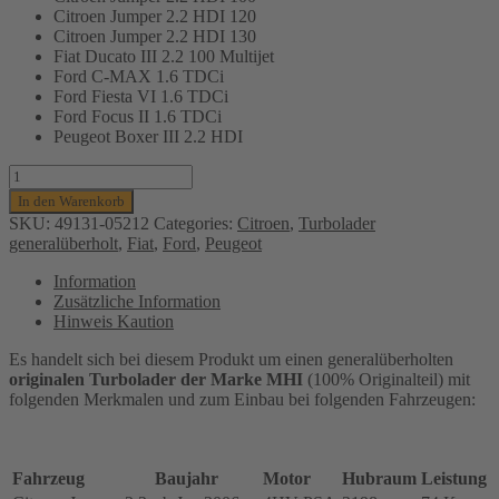
Citroen Jumper 2.2 HDI 120
Citroen Jumper 2.2 HDI 130
Fiat Ducato III 2.2 100 Multijet
Ford C-MAX 1.6 TDCi
Ford Fiesta VI 1.6 TDCi
Ford Focus II 1.6 TDCi
Peugeot Boxer III 2.2 HDI
Turbolader
MHI
In den Warenkorb
(generalüberholt)
SKU:
49131-05212
Categories:
Citroen
,
Turbolader
für
generalüberholt
,
Fiat
,
Ford
,
Peugeot
Citroen,
Fiat,
Information
Ford
Zusätzliche Information
und
Hinweis Kaution
Peugeot-
66-
Es handelt sich bei diesem Produkt um einen generalüberholten
98
originalen Turbolader der Marke MHI
(100% Originalteil) mit
Kw,
folgenden Merkmalen und zum Einbau bei folgenden Fahrzeugen:
4HV
PSA,
HHJA,
HHUB,
Fahrzeug
Baujahr
Motor
Hubraum
Leistung
49131-