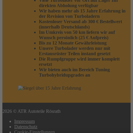
Viele Turbolader vor Ort auf Lager zur
direkten Abholung verfügbar
Wir haben mehr als 15 Jahre Erfahrung in
der Revision von Turboladern
Kostenloser Versand ab 300 € Bestellwert
(innerhalb Deutschlands)
Im Umkreis von 50 km liefern wir auf
Wunsch persönlich (25 € Aufpreis)
Bis zu 12 Monate Gewährleistung
Unsere Turbolader werden nur mit
Erstausrüster Teilen instand gesetzt
Die Rumpfgruppe wird immer komplett
ersetzt
Wir bieten auch im Bereich Tuning
Turbohybridupgrades an
2026 © ATR Autoteile Rösrath
Impressum
Datenschutz
Cookie-Einstellungen