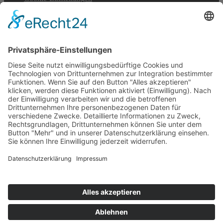
Scroll
to
top