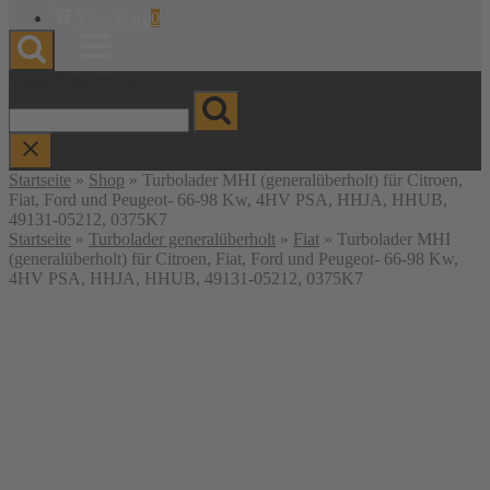
Warenkorb
View Cart
0
anzeigen
Menu
Wonach suchen Sie?
Startseite
»
Shop
»
Turbolader MHI (generalüberholt) für Citroen,
Fiat, Ford und Peugeot- 66-98 Kw, 4HV PSA, HHJA, HHUB,
49131-05212, 0375K7
Startseite
»
Turbolader generalüberholt
»
Fiat
» Turbolader MHI
(generalüberholt) für Citroen, Fiat, Ford und Peugeot- 66-98 Kw,
4HV PSA, HHJA, HHUB, 49131-05212, 0375K7