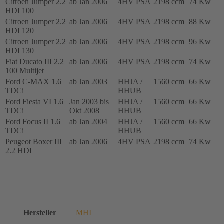
Citroen Jumper 2.2
ab Jan 2006
4HV PSA
2198 ccm
74 Kw
05212,
HDI 100
0375K7
Citroen Jumper 2.2
ab Jan 2006
4HV PSA
2198 ccm
88 Kw
Menge
HDI 120
Citroen Jumper 2.2
ab Jan 2006
4HV PSA
2198 ccm
96 Kw
HDI 130
Fiat Ducato III 2.2
ab Jan 2006
4HV PSA
2198 ccm
74 Kw
100 Multijet
Ford C-MAX 1.6
ab Jan 2003
HHJA /
1560 ccm
66 Kw
TDCi
HHUB
Ford Fiesta VI 1.6
Jan 2003 bis
HHJA /
1560 ccm
66 Kw
TDCi
Okt 2008
HHUB
Ford Focus II 1.6
ab Jan 2004
HHJA /
1560 ccm
66 Kw
TDCi
HHUB
Peugeot Boxer III
ab Jan 2006
4HV PSA
2198 ccm
74 Kw
2.2 HDI
Hersteller
MHI