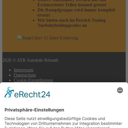
Erstausrüster Teilen instand gesetzt
Die Rumpfgruppe wird immer komplett
ersetzt
Wir bieten auch im Bereich Tuning
Turbohybridupgrades an
2026 © ATR Autoteile Rösrath
Impressum
Datenschutz
Cookie-Einstellungen
Scroll
to
top