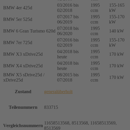
03/2016 bis
1995
155-165
BMW 4er 425d
02/2018
ccm
kW
07/2017 bis
1995
155-170
BMW 5er 525d
06/2019
ccm
kW
07/2018 bis
1995
BMW 6 Gran Turismo 620d
140 kW
06/2020
ccm
07/2016 bis
1995
155-170
BMW 7er 725d
02/2019
ccm
kW
04/2018 bis
1995
BMW X3 xDrive25d
170 kW
heute
ccm
04/2018 bis
1995
BMW X4 xDrive25d
170 kW
heute
ccm
BMW X5 sDrive25d /
08/2015 bis
1995
170 kW
xDrive25d
07/2018
ccm
Zustand
generalüberholt
Teilenummern
833715
11658513568, 8513568, 11658513569,
Vergleichsnummern
8513569