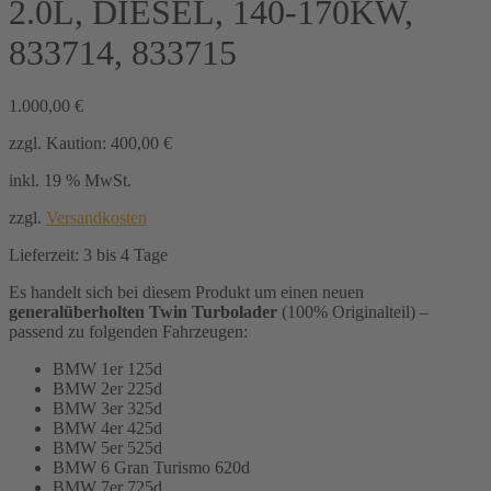
2.0L, DIESEL, 140-170KW,
833714, 833715
1.000,00
€
zzgl. Kaution:
400,00
€
inkl. 19 % MwSt.
zzgl.
Versandkosten
Lieferzeit:
3 bis 4 Tage
Es handelt sich bei diesem Produkt um einen neuen
generalüberholten Twin Turbolader
(100% Originalteil) –
passend zu folgenden Fahrzeugen:
BMW 1er 125d
BMW 2er 225d
BMW 3er 325d
BMW 4er 425d
BMW 5er 525d
BMW 6 Gran Turismo 620d
BMW 7er 725d