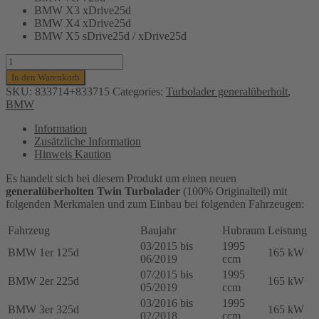
BMW X3 xDrive25d
BMW X4 xDrive25d
BMW X5 sDrive25d / xDrive25d
TWIN
TURBOLADER
In den Warenkorb
FÜR
SKU:
833714+833715
Categories:
Turbolader generalüberholt
,
BMW
BMW
125D,
225D,
Information
325D,
Zusätzliche Information
425D,
Hinweis Kaution
525D,
620D,
Es handelt sich bei diesem Produkt um einen neuen
725D,
generalüberholten Twin Turbolader
(100% Originalteil) mit
X3,
folgenden Merkmalen und zum Einbau bei folgenden Fahrzeugen:
X4,
X5,
Fahrzeug
Baujahr
Hubraum
Leistung
2.0L,
03/2015 bis
1995
DIESEL,
BMW 1er 125d
165 kW
06/2019
ccm
140-
07/2015 bis
1995
170KW,
BMW 2er 225d
165 kW
05/2019
ccm
833714,
833715
03/2016 bis
1995
BMW 3er 325d
165 kW
Menge
02/2018
ccm