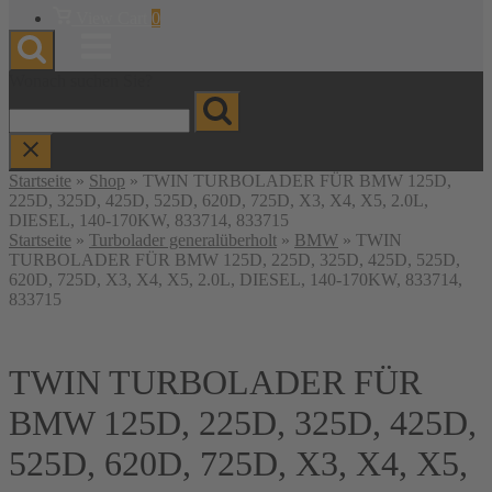
Warenkorb
View Cart
0
anzeigen
Menu
Wonach suchen Sie?
Startseite
»
Shop
»
TWIN TURBOLADER FÜR BMW 125D,
225D, 325D, 425D, 525D, 620D, 725D, X3, X4, X5, 2.0L,
DIESEL, 140-170KW, 833714, 833715
Startseite
»
Turbolader generalüberholt
»
BMW
» TWIN
TURBOLADER FÜR BMW 125D, 225D, 325D, 425D, 525D,
620D, 725D, X3, X4, X5, 2.0L, DIESEL, 140-170KW, 833714,
833715
TWIN TURBOLADER FÜR
BMW 125D, 225D, 325D, 425D,
525D, 620D, 725D, X3, X4, X5,